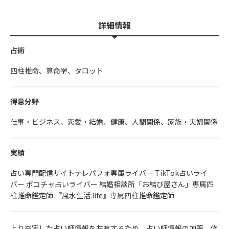
詳細情報
占術
四柱推命、算命学、タロット
得意分野
仕事・ビジネス、恋愛・結婚、健康、人間関係、家族・夫婦関係
実績
占い専門配信サイトテレパフォ専属ライバー TikTok占いライ
バー ポコチャ占いライバー 結婚相談所「お結び屋さん」専属四
柱推命鑑定師 『風水生活.life』専属四柱推命鑑定師
より充実した占い師情報を共有するため、占い師情報の加筆、修