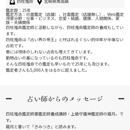
四柱推命
宮崎県南高鍋
鑑定歴：25年
鑑定方法：対面鑑定（店舗）、対面鑑定（店舗無し）、Web鑑定
得意分野：仕事・ビジネス、恋愛・結婚、健康、人間関係、家
族・夫婦関係
四柱推命鑑定師と活動しながら、四柱推命鑑定師の養成もしてい
ます。
四柱推命は『占い界の帝王』と呼ばれるぐらい的中率が半端ない
占術です。
巷には得体のしれない占術も増えてきています。
動物占いの基になっているのも四柱推命です。
そんな四柱推命での鑑定も早いもので25年にも及びます。
鑑定者さんも5,000人をはるかに超えました。
占い師からのメッセージ
四柱推命鑑定師兼鑑定師養成講師・上級守護神鑑定師の龍月。で
す。
龍月と書いて「きみつき」と読みます。