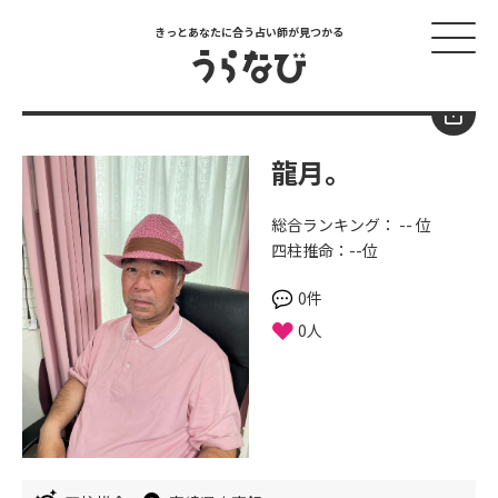
きっとあなたに合う占い師が見つかる
龍月。
総合ランキング： -- 位
四柱推命：--位
0件
0人